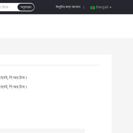
উদ্ধৃতির জন্য আবেদন
অনুসন্ধান
|
Bengali
, হেবেই, পি.আর.চিনা।
, হেবেই, পি.আর.চিনা।