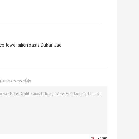
ce tower,silion oasis,Dubai ,Uae
ি আপনার তদন্ত পাঠান
(
0
/ 3000)