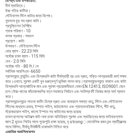
বৈশিষ্ট্য এবং উপকারিতা:
দীর্ঘ স্থায়িত্ব।
উচ্চ গতির কাটিয়া।
স্টেইনলেস স্টিল কাটার জন্য বিশেষ।
ন্যূনতম বুড় সহ দ্রুত কাটা।
প্রযুক্তিগত বৈশিষ্ট্য:
প্যাক পরিমাণ - 10
ফলক প্রকার - সমতল
প্রয়োগ - কাটা
উপকরণ - স্টেইনলেস স্টিল
বোর ব্যাস - 22.23 মিমি
সর্বোচ্চ চাকা ব্যাস - 115 মিমি
বেধ - 2.0 মিমি
সর্বোচ্চ গতি - 80 মি / সে
সর্বাধিক আরপিএম -6650
গ্রাসল্যান্ড গ্র্যান্ডিং এবং ডিস্কগুলি কাটা দীর্ঘস্থায়ী হয় এবং দ্রুত, শক্তি-সাশ্রয়কারী কার্য সক্ষম
করে।এখানে, সুরক্ষা একটি খুব গুরুত্বপূর্ণ ভূমিকা পালন করে।গ্রাসল্যান্ডল্যান্ড নাকাল এবং কাটা
ডিস্কগুলি আন্তর্জাতিক মান এবং সুরক্ষা প্রয়োজনীয়তা যেমন EN 12413, ISO9001 মেনে
চলে।উচ্চ-মানের কাঁচামালগুলির যত্ন সহকারে নির্বাচন এবং সংমিশ্রণটি নিজের জন্য অর্থ প্রদান
করে।
গ্রাসল্যান্ডল্যান্ড পাতলা কাটিং ডিস্ক দ্রুত এবং অনায়াসে সমস্ত ধাতু, স্টিল এবং স্টেইনলেস
স্টিলের মাধ্যমে রেবার, ইস্পাত পাইপ, কাঠামোগত এবং গ্যালভেনাইজড স্টিল, শীট ধাতু,
স্ট্রাকচারাল পাইপ, কালো ইস্পাত সহ কাটানোর জন্য রয়েছে
ডাবল ছাগলের আইনক্স কাট-অফ চাকা অতিরিক্ত সুরক্ষা এবং স্থায়িত্বের জন্য ফাইবারগ্লাস
জাল 2 বন্ডেড শিটের সাথে পুরোপুরি চাঙ্গা হয়েছে, দৃ strong় ফেনোলিক রজন বন্ড ম্যাট্রিক্সের
সাথে মিলিত, দীর্ঘায়ু দীর্ঘজীবী চাকাগুলি নিশ্চিত করে
একাধিক অ্যাপ্লিকেশন