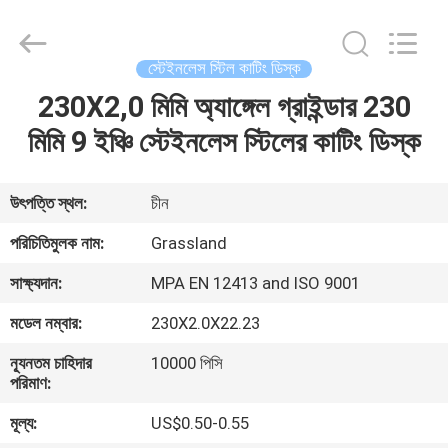
Grinding
Wheel
Manufacturing
Co.,
Ltd.
স্টেইনলেস স্টিল কাটিং ডিস্ক
All
Rights
230X2,0 মিমি অ্যাঙ্গেল গ্রাইন্ডার 230
বাড়ি
Reserved.
Developed
by
মিমি 9 ইঞ্চি স্টেইনলেস স্টিলের কাটিং ডিস্ক
ECER
পণ্য
উৎপত্তি স্থল:
চীন
আমাদের
পরিচিতিমুলক নাম:
Grassland
সম্পর্কে
সাক্ষ্যদান:
MPA EN 12413 and ISO 9001
মডেল নম্বার:
230X2.0X22.23
কারখানা
ন্যূনতম চাহিদার
10000 পিসি
ভ্রমণ
পরিমাণ:
মূল্য:
US$0.50-0.55
মান