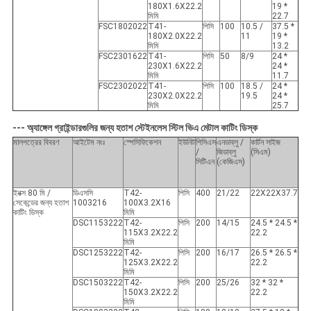
180X1.6X22.2
19 *
মিমি
22.7
FSC1802022
T41-
পিসি
100
10.5 /
37.5 *
180X2.0X22.2
11
19 *
মিমি
13.2
FSC2301622
T41-
পিসি
50
8/9
24 *
230X1.6X22.2
24 *
মিমি
11.7
FSC2302022
T41-
পিসি
100
18.5 /
24 *
230X2.0X22.2
19.5
24 *
মিমি
25.7
--- অ্যাঙ্গেল গ্রাইন্ডারগুলির জন্য হতাশ স্টেইনলেস স্টিল ভিএ মেটাল কাটিং ডিস্ক
মালপত্রের বিবরণ
আইটেম নংঃ
স্পেসিফিকেশন
ইউনিট
পিসিএস
এনডাব্লু /
কার্টন সাইজ
/
জিডাব্লু
(সিএম)
সিটিএন
(কেজিএস)
ইনক্স 80 মি /
ডিএসসি
T42-
পিসি
400
21/22
22X22X37.7
সেকেন্ডের জন্য হতাশ
1003216
100X3.2X16
কাটিং ডিস্ক
মিমি
DSC1153222
T42-
পিসি
200
14/15
24.5 * 24.5 *
115X3.2X22.2
22.2
মিমি
DSC1253222
T42-
পিসি
200
16/17
26.5 * 26.5 *
125X3.2X22.2
22.2
মিমি
DSC1503222
T42-
পিসি
200
25/26
32 * 32 *
150X3.2X22.2
22.2
মিমি