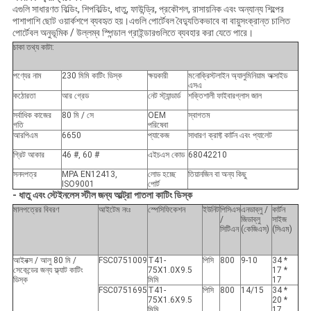
এগুলি সাধারণত বিল্ডিং, শিপবিল্ডিং, ধাতু, ফাউন্ড্রি, প্রকৌশল, রাসায়নিক এবং অন্যান্য শিল্পের
পাশাপাশি ছোট ওয়ার্কশপে ব্যবহৃত হয়।এগুলি পোর্টেবল বৈদ্যুতিকভাবে বা বায়ুসংক্রান্ত চালিত
পোর্টেবল অনুভূমিক / উল্লম্ব স্পিন্ডাল গ্রাইন্ডারগুলিতে ব্যবহার করা যেতে পারে।
চাকা তথ্য কাটা:
পণ্যের নাম
230 মিমি কাটিং ডিস্ক
ক্ষয়কারী
মনোক্রিস্টলাইন অ্যালুমিনিয়াম অক্সাইড
এসএ
কঠোরতা
আর গ্রেড
নেট স্ট্যান্ডার্ড
শক্তিশালী ফাইবারগ্লাস জাল
সর্বাধিক কাজের
80 মি / সে
OEM
স্বাগতম
গতি
পরিষেবা
আরপিএম
6650
প্যাকেজ
সাধারণ ক্রাফ্ট কার্টন এবং প্যালেট
গ্রিট আকার
46 #, 60 #
এইচএস কোড
68042210
সনদপত্র
MPA EN12413,
লোড হচ্ছে
তিয়ানজিন বা অন্য কিছু
ISO9001
পোর্ট
- ধাতু এবং স্টেইনলেস স্টীল জন্য আল্ট্রা পাতলা কাটিং ডিস্ক
মালপত্রের বিবরণ
আইটেম নংঃ
স্পেসিফিকেশন
ইউনিট
পিসিএস
এনডাব্লু /
কার্টন
/
জিডাব্লু
সাইজ
সিটিএন
(কেজিএস)
(সিএম)
আইনক্স / আলু 80 মি /
FSC0751009
T41-
পিসি
800
9-10
34 *
সেকেন্ডের জন্য ফ্ল্যাট কাটিং
75X1.0X9.5
17 *
ডিস্ক
মিমি
17
FSC0751695
T41-
পিসি
800
14/15
34 *
75X1.6X9.5
20 *
মিমি
17