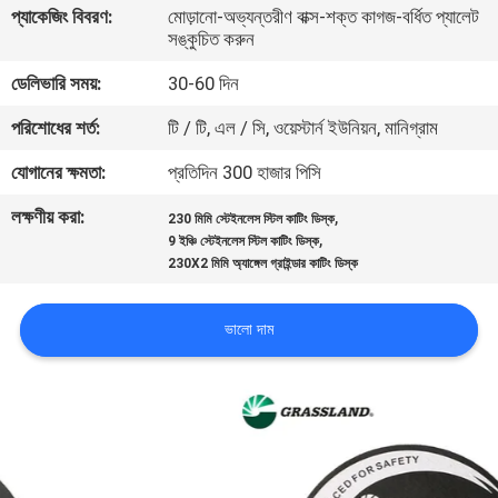
প্যাকেজিং বিবরণ:
মোড়ানো-অভ্যন্তরীণ বাক্স-শক্ত কাগজ-বর্ধিত প্যালেট
নিয়ন্ত্রণ
সঙ্কুচিত করুন
ডেলিভারি সময়:
30-60 দিন
যোগাযোগ
পরিশোধের শর্ত:
টি / টি, এল / সি, ওয়েস্টার্ন ইউনিয়ন, মানিগ্রাম
করুন
যোগানের ক্ষমতা:
প্রতিদিন 300 হাজার পিসি
খবর
লক্ষণীয় করা:
,
230 মিমি স্টেইনলেস স্টিল কাটিং ডিস্ক
,
9 ইঞ্চি স্টেইনলেস স্টিল কাটিং ডিস্ক
230X2 মিমি অ্যাঙ্গেল গ্রাইন্ডার কাটিং ডিস্ক
কেস
ভালো দাম
সাইট
ম্যাপ
PRIVACY