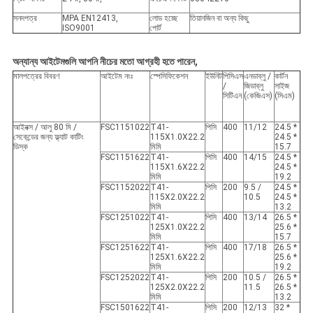
সনদপত্র
MPA EN12413,
লোড হচ্ছে
তিয়ানজিন বা অন্য কিছু
ISO9001
পোর্ট
অন্যান্য আইটেমগুলি আপনি নীচের মতো আগ্রহী হতে পারেন,
মালপত্রের বিবরণ
আইটেম নংঃ
স্পেসিফিকেশন
ইউনিট
পিসিএস
এনডাব্লু /
কার্টন
/
জিডাব্লু
সাইজ
সিটিএন
(কেজিএস)
(সিএম)
আইনক্স / আলু 80 মি /
FSC1151022
T41-
পিসি
400
11/12
24.5 *
সেকেন্ডের জন্য ফ্ল্যাট কাটিং
115X1.0X22.2
24.5 *
ডিস্ক
মিমি
15.7
FSC1151622
T41-
পিসি
400
14/15
24.5 *
115X1.6X22.2
24.5 *
মিমি
19.2
FSC1152022
T41-
পিসি
200
9.5 /
24.5 *
115X2.0X22.2
10.5
24.5 *
মিমি
13.2
FSC1251022
T41-
পিসি
400
13/14
26.5 *
125X1.0X22.2
25.6 *
মিমি
15.7
FSC1251622
T41-
পিসি
400
17/18
26.5 *
125X1.6X22.2
25.6 *
মিমি
19.2
FSC1252022
T41-
পিসি
200
10.5 /
26.5 *
125X2.0X22.2
11.5
26.5 *
মিমি
13.2
FSC1501622
T41-
পিসি
200
12/13
32 *