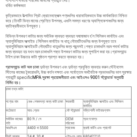
পাশাপাশি দীর্ঘতর পরিষেবা জীবনের গ্যারান্টি দেয়।
বর্ধিত কর্মক্ষমতা
কৃত্রিমভাবে উত্পাদিত গ্রিট ক্রোনেনফ্লেক্স পণ্যগুলির ধারাবাহিকভাবে উচ্চ কার্যকারিতা নিশ্চিত
করে।তিনটি ভিন্ন মানের শ্রেণিতে উপলব্ধ, এগুলি সমস্ত ধরণের অ্যাপ্লিকেশনগুলির জন্য
ব্যতিক্রমীভাবে উপযুক্ত।
বিভিন্ন উপকরণ কাটার জন্য সর্বাধিক ব্যবহৃত ব্যবহৃত ঘষামাজান হ'ল সিলিকন কার্বাইড এবং
অ্যালুমিনিয়াম অক্সাইড।সিলিকন কার্বাইড অ ধাতু লৌহঘটিতগুলির জন্য উপযুক্ত তবে
অ্যালুমিনিয়াম অক্সাইডটি লৌহঘটিত ধাতুগুলির জন্য পছন্দসই।শক্ত চাকাগুলি নরম পদার্থ কাটার
জন্য ব্যবহৃত হয় যখন নরম চাকাগুলি শক্ত উপকরণ কাটার জন্য সুপারিশ করা হয়।গ্রাসল্যান্ড
টাইপ চাকা উচ্চতর কাটা পৃষ্ঠতল প্রাপ্ত করতে ব্যবহৃত হয়।
গ্রাসল্যান্ড কাট অফ চাকা
দুর্দান্ত উপকরণ এবং দুর্দান্ত প্রযুক্তি ব্যবহার করুন স্টেইনলেস
স্টিলের কাজের টুকরোগুলি, উচ্চ কর্তন দক্ষতা এবং সর্বোত্তম অর্থনৈতিক প্রভাবগুলির ভাল সুরক্ষার
গ্যারান্টি specific
MPA সুরক্ষা প্রয়োজনীয়তা এবং আইএসও 9001 স্ট্যান্ডার্ড অনুযায়ী
নির্মিত হয়।
চাকা তথ্য কাটা:
পণ্যের নাম
বেঞ্চ পেষকদন্ত জন্য কাটা চাকা
ক্ষয়কারী
অ্যালুমিনিয়াম অক্সাইড এবং সিলিকন
কার্বাইড
কঠোরতা
আর গ্রেড
নেট স্ট্যান্ডার্ড
শক্তিশালী ফাইবারগ্লাস
সর্বাধিক কাজের
80 মি / সে
OEM
গ্রহণযোগ্য
গতি
পরিষেবা
আরপিএম
4400 বা 5500
প্যাকেজ
ক্রাফ্ট কার্টন এবং প্যালেট
গ্রিট আকার
24 #, 30 #,
এইচএস কোড
68042210