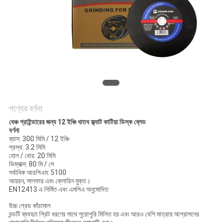
POLICY
পণ্যের বর্ণনা
বেঞ্চ গ্রাইন্ডারের জন্য 12 ইঞ্চি ধাতব ফ্ল্যাট কাটিয়া ডিস্ক ব্লেড
বর্ণনা
ব্যাস: 300 মিমি / 12 ইঞ্চি
প্রস্থ: 3.2 মিমি
হোল / বোর: 20 মিমি
ভিম্যাক্স: 80 মি / সে
সর্বাধিক আরপিএম: 5100
আয়রন, সালফার এবং ক্লোরিন মুক্ত।
EN12413 এ নির্মিত এবং এমপিএ অনুমোদিত
উচ্চ গ্রেড কাঁচামাল
বন্ডটি ব্যবহৃত গ্রিট ধরণের সাথে পুরোপুরি মিলিত হয় এবং আরও বেশি মাত্রায় আগ্রাসনের