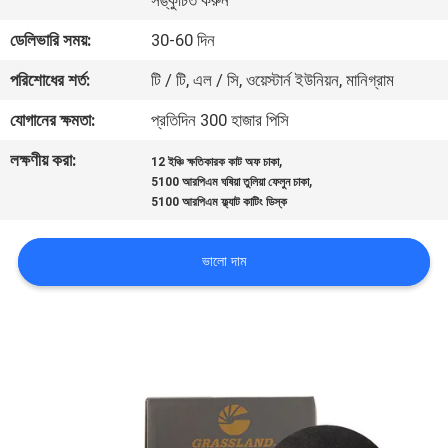
সঙ্কুচিত করুন
নিয়ন্ত্রণ
ডেলিভারি সময়:
30-60 দিন
পরিশোধের শর্ত:
টি / টি, এল / সি, ওয়েস্টার্ন ইউনিয়ন, মানিগ্রাম
যোগাযোগ
করুন
যোগানের ক্ষমতা:
প্রতিদিন 300 হাজার পিসি
লক্ষণীয় করা:
,
12 ইঞ্চি ক্ষতিকারক কাট অফ চাকা
,
খবর
5100 আরপিএম ঘষিয়া তুলিয়া ফেলুন চাকা
5100 আরপিএম ফ্ল্যাট কাটিং ডিস্ক
কেস
ভালো দাম
সাইট
ম্যাপ
PRIVACY