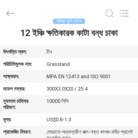
Grinding
Wheel
Manufacturing
Co.,
Ltd.
ঘষিয়া তুলি হুইল
All
Rights
12 ইঞ্চি ক্ষতিকারক কাটা বন্ধ চাকা
বাড়ি
Reserved.
Developed
by
ECER
পণ্য
উৎপত্তি স্থল:
চীন
পরিচিতিমুলক নাম:
Grassland
আমাদের
সাক্ষ্যদান:
MPA EN 12413 and ISO 9001
সম্পর্কে
মডেল নম্বার:
300X3.0X20 / 25.4
ন্যূনতম চাহিদার
10000 পিসি
কারখানা
পরিমাণ:
ভ্রমণ
মূল্য:
US$0.8-1.3
প্যাকেজিং বিবরণ:
মোড়ানো-অভ্যন্তরীণ বাক্স-শক্ত কাগজ-বর্ধিত প্যালেট
মান